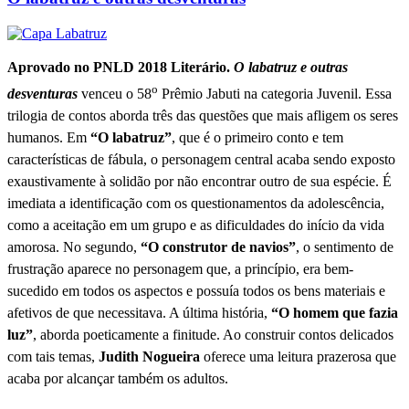
Aprovado no PNLD 2018 Literário.
O labatruz e outras
o
desventuras
venceu o 58
Prêmio Jabuti na categoria Juvenil. Essa
trilogia de contos aborda três das questões que mais afligem os seres
humanos. Em
“O labatruz”
, que é o primeiro conto e tem
características de fábula, o personagem central acaba sendo exposto
exaustivamente à solidão por não encontrar outro de sua espécie. É
imediata a identificação com os questionamentos da adolescência,
como a aceitação em um grupo e as dificuldades do início da vida
amorosa. No segundo,
“O construtor de navios”
, o sentimento de
frustração aparece no personagem que, a princípio, era bem-
sucedido em todos os aspectos e possuía todos os bens materiais e
afetivos de que necessitava. A última história,
“O homem que fazia
luz”
, aborda poeticamente a finitude. Ao construir contos delicados
com tais temas,
Judith Nogueira
oferece uma leitura prazerosa que
acaba por alcançar também os adultos.