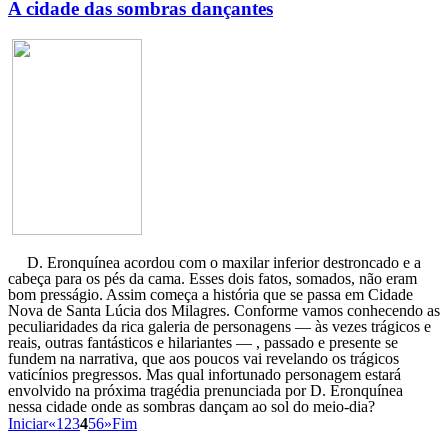
A cidade das sombras dançantes
D. Eronquínea acordou com o maxilar inferior destroncado e a
cabeça para os pés da cama. Esses dois fatos, somados, não eram
bom presságio. Assim começa a história que se passa em Cidade
Nova de Santa Lúcia dos Milagres. Conforme vamos conhecendo as
peculiaridades da rica galeria de personagens — às vezes trágicos e
reais, outras fantásticos e hilariantes — , passado e presente se
fundem na narrativa, que aos poucos vai revelando os trágicos
vaticínios pregressos. Mas qual infortunado personagem estará
envolvido na próxima tragédia prenunciada por D. Eronquínea
nessa cidade onde as sombras dançam ao sol do meio-dia?
Iniciar
«
1
2
3
4
5
6
»
Fim