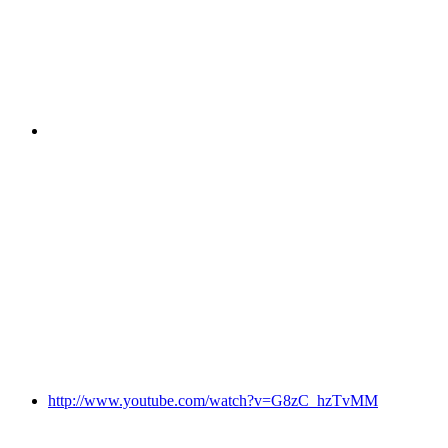
http://www.youtube.com/watch?v=G8zC_hzTvMM