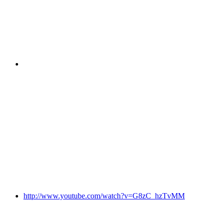
http://www.youtube.com/watch?v=G8zC_hzTvMM