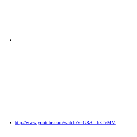
http://www.youtube.com/watch?v=G8zC_hzTvMM